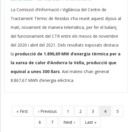
La Comissió d’Informació i Vigilància del Centre de
Tractament Tèrmic de Residus s’ha reunit aquest dijous al
matí, novament de manera telemàtica, per fer el balanç
del funcionament del CTR entre els mesos de novembre
del 2020 i abril del 2021. Dels resultats exposats destaca
la
producció de 1.890,69 MW d’energia tèrmica per a
la xarxa de calor d’Andorra la Vella, producció que
equival a unes 300 llars
. Així mateix s’han generat
8.867,67 MWh d’energia elèctrica.
Primera
« First
Pàgina
‹ Previous
Pàgina
1
Pàgina
2
Pàgina
3
Pàgina
4
Pàgina
5
Paginació
pàgina
anterior
actual
Pàgina
6
Pàgina
7
Pàgina
Next ›
Última
Last »
següent
pàgina