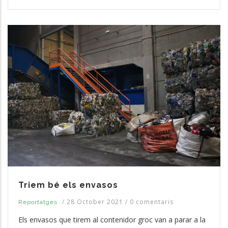
Triem bé els envasos
/
28 October 2021
/
0 comentaris
Reportatges
Els envasos que tirem al contenidor groc van a parar a la