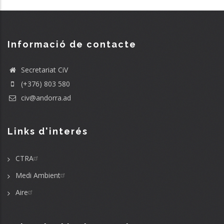
Informació de contacte
Secretariat CiV
(+376) 803 580
civ@andorra.ad
Links d'interés
CTRA
Medi Ambient
Aire