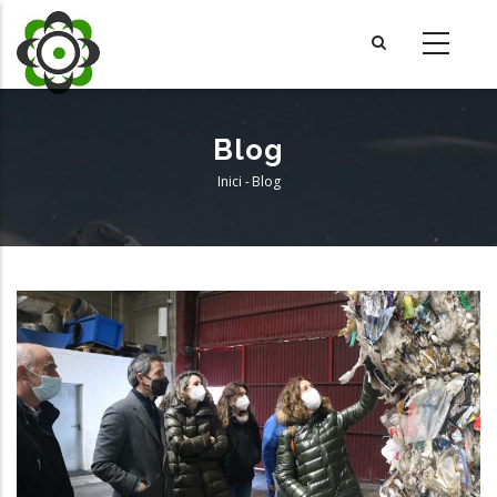
Vés
al
contingut
Blog
Inici
-
Blog
Fil
d'Ariadna