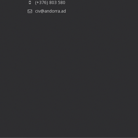
(+376) 803 580
civ@andorra.ad