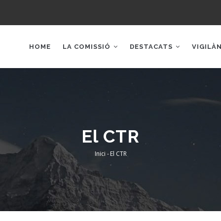
AIN
AVIGATION
HOME
LA COMISSIÓ
DESTACATS
VIGILÀ
El CTR
Inici
-
El CTR
Fil
d'Ariadna