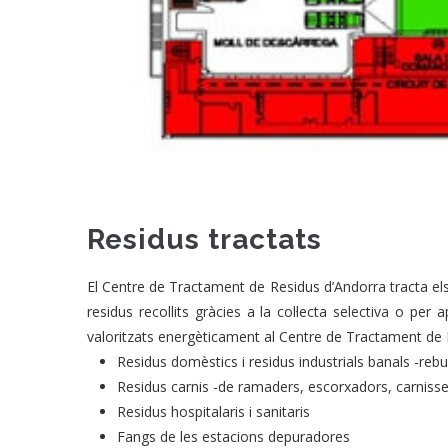
Residus tractats
El Centre de Tractament de Residus d’Andorra tracta els 
residus recollits gràcies a la col·lecta selectiva o pe
valoritzats energèticament al Centre de Tractament de R
Residus domèstics i residus industrials banals -rebui
Residus carnis -de ramaders, escorxadors, carnisser
Residus hospitalaris i sanitaris
Fangs de les estacions depuradores