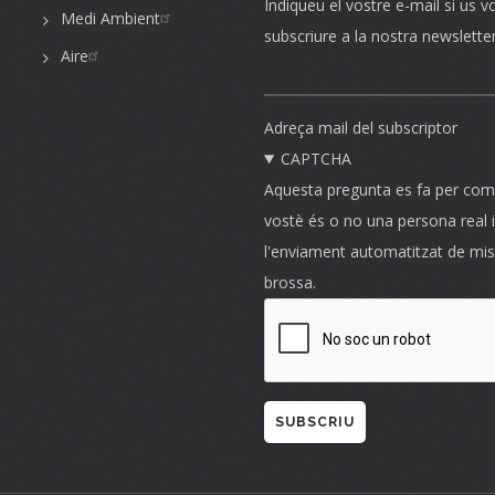
Indiqueu el vostre e-mail si us v
Medi Ambient
subscriure a la nostra newslette
Aire
Adreça mail del subscriptor
CAPTCHA
Aquesta pregunta es fa per com
vostè és o no una persona real i
l'enviament automatitzat de mi
brossa.