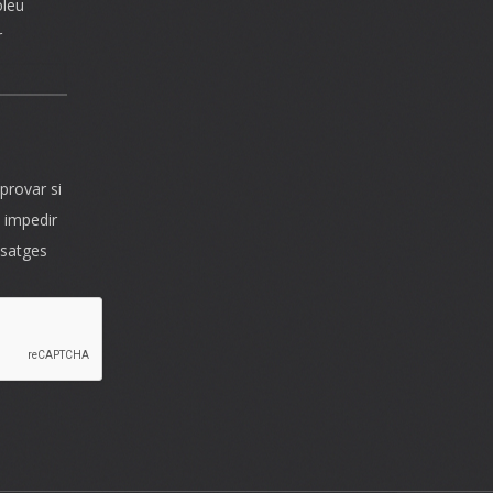
oleu
r
provar si
 impedir
ssatges