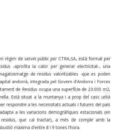
en règim de servei públic per CTRA,SA, està format per
idus -aprofita la calor per generar electricitat-, una
emmagatzematge de residus valoritzables -que es poden
pital andorrà, integrada pel Govern d'Andorra i Forces
actament de Residus ocupa una superfície de 23.000 m2,
mella. Està situat a la muntanya i a prop del casc urbà
per respondre a les necessitats actuals i futures del país
s'adapta a les variacions demogràfiques estacionals (en
residus, que cal tractar), a més de complir amb la
ombustió màxima d'entre 8 i 9 tones l'hora.