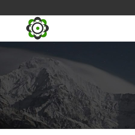
Vés
al
contingut
M
N