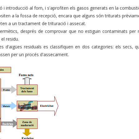
 i introducció al forn, i s'aprofiten els gasos generats en la combustió
positen a la fossa de recepció, encara que alguns són triturats prèviam
ten a un tractament de trituració i assecat.
 hermètics, després de comprovar que no estiguin contaminats per r
el residu.
es d'aigües residuals es classifiquen en dos categories: els secs,
 passen per un procés d'assecament.