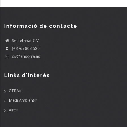
Informació de contacte
Secretariat CiV
(+376) 803 580
civ@andorra.ad
Links d'interés
CTRA
Medi Ambient
Aire