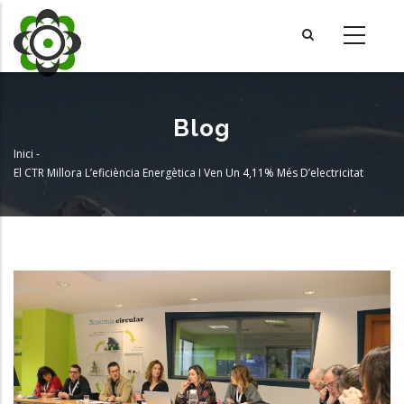
Vés
al
contingut
Blog
Inici
-
Fil
El CTR Millora L’eficiència Energètica I Ven Un 4,11% Més D’electricitat
d'Ariadna