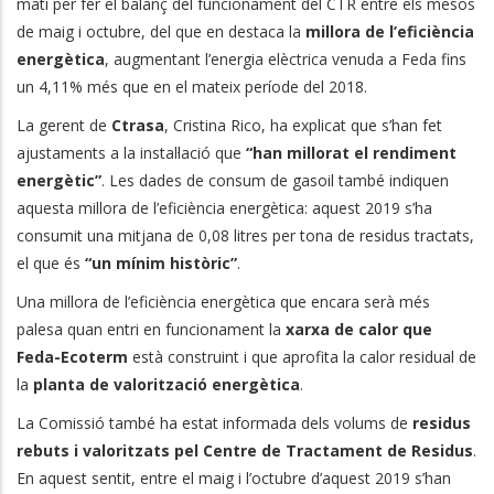
matí per fer el balanç del funcionament del CTR entre els mesos
de maig i octubre, del que en destaca la
millora de l’eficiència
energètica
, augmentant l’energia elèctrica venuda a Feda fins
un 4,11% més que en el mateix període del 2018.
La gerent de
Ctrasa
, Cristina Rico, ha explicat que s’han fet
ajustaments a la instal·lació que
“han millorat el rendiment
energètic”
. Les dades de consum de gasoil també indiquen
aquesta millora de l’eficiència energètica: aquest 2019 s’ha
consumit una mitjana de 0,08 litres per tona de residus tractats,
el que és
“un mínim històric”
.
Una millora de l’eficiència energètica que encara serà més
palesa quan entri en funcionament la
xarxa de calor que
Feda-Ecoterm
està construint i que aprofita la calor residual de
la
planta de valorització energètica
.
La Comissió també ha estat informada dels volums de
residus
rebuts i valoritzats pel Centre de Tractament de Residus
.
En aquest sentit, entre el maig i l’octubre d’aquest 2019 s’han