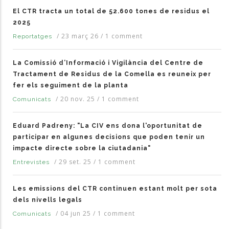
El CTR tracta un total de 52.600 tones de residus el
2025
/
23 març 26
/
1 comment
Reportatges
La Comissió d’Informació i Vigilància del Centre de
Tractament de Residus de la Comella es reuneix per
fer els seguiment de la planta
/
20 nov. 25
/
1 comment
Comunicats
Eduard Padreny: "La CIV ens dona l'oportunitat de
participar en algunes decisions que poden tenir un
impacte directe sobre la ciutadania"
/
29 set. 25
/
1 comment
Entrevistes
Les emissions del CTR continuen estant molt per sota
dels nivells legals
/
04 jun 25
/
1 comment
Comunicats