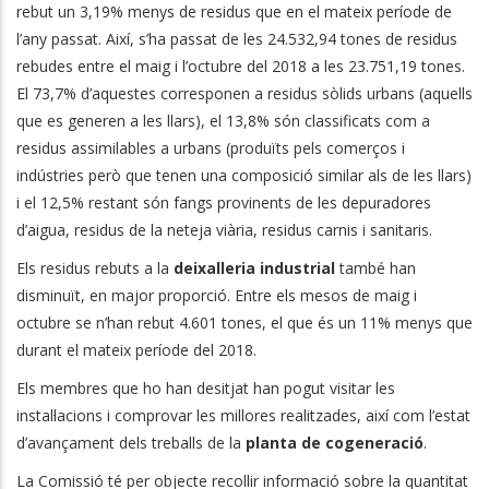
rebut un 3,19% menys de residus que en el mateix període de
l’any passat. Així, s’ha passat de les 24.532,94 tones de residus
rebudes entre el maig i l’octubre del 2018 a les 23.751,19 tones.
El 73,7% d’aquestes corresponen a residus sòlids urbans (aquells
que es generen a les llars), el 13,8% són classificats com a
residus assimilables a urbans (produïts pels comerços i
indústries però que tenen una composició similar als de les llars)
i el 12,5% restant són fangs provinents de les depuradores
d’aigua, residus de la neteja viària, residus carnis i sanitaris.
Els residus rebuts a la
deixalleria industrial
també han
disminuït, en major proporció. Entre els mesos de maig i
octubre se n’han rebut 4.601 tones, el que és un 11% menys que
durant el mateix període del 2018.
Els membres que ho han desitjat han pogut visitar les
instal·lacions i comprovar les millores realitzades, així com l’estat
d’avançament dels treballs de la
planta de cogeneració
.
La Comissió té per objecte recollir informació sobre la quantitat