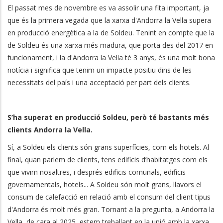
El passat mes de novembre es va assolir una fita important, ja
que és la primera vegada que la xarxa d'Andorra la Vella supera
en producció energètica a la de Soldeu. Tenint en compte que la
de Soldeu és una xarxa més madura, que porta des del 2017 en
funcionament, i la d'Andorra la Vella té 3 anys, és una molt bona
notícia i significa que tenim un impacte positiu dins de les
necessitats del país i una acceptació per part dels clients.
S’ha superat en producció Soldeu, però té bastants més
clients Andorra la Vella.
Sí, a Soldeu els clients són grans superfícies, com els hotels. Al
final, quan parlem de clients, tens edificis d’habitatges com els
que vivim nosaltres, i després edificis comunals, edificis
governamentals, hotels... A Soldeu són molt grans, llavors el
consum de calefacció en relació amb el consum del client tipus
d'Andorra és molt més gran. Tornant a la pregunta, a Andorra la
Vella, de cara al 2025, estem treballant en la unió amb la xarxa