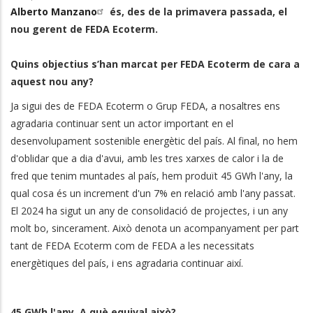
Alberto Manzano
és, des de la primavera passada, el
nou gerent de FEDA Ecoterm.
Quins objectius s’han marcat per FEDA Ecoterm de cara a
aquest nou any?
Ja sigui des de FEDA Ecoterm o Grup FEDA, a nosaltres ens
agradaria continuar sent un actor important en el
desenvolupament sostenible energètic del país. Al final, no hem
d'oblidar que a dia d'avui, amb les tres xarxes de calor i la de
fred que tenim muntades al país, hem produït 45 GWh l'any, la
qual cosa és un increment d'un 7% en relació amb l'any passat.
El 2024 ha sigut un any de consolidació de projectes, i un any
molt bo, sincerament. Això denota un acompanyament per part
tant de FEDA Ecoterm com de FEDA a les necessitats
energètiques del país, i ens agradaria continuar així.
45 GWh l'any. A què equival això?