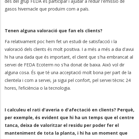
des del grup FEDA és participar i ajudar a reduir l'emissió de
gasos hivernacle que produïm com a país.
Tenen alguna valoració que fan els clients?
Fa relativament poc hem fet un estudi de satisfacció i la
valoració dels clients és molt positiva. I a més a més a dia d'avui
hi ha una dada que és important, el client que s'ha embrancat al
servei de FEDA Ecoterm no s'ha donat de baixa. Això vol dir
alguna cosa. És que té una acceptació molt bona per part de la
clientela i com a servei, ja sigui pel confort, pel servei tècnic 24
hores, l’eficiència o la tecnologia.
I calculeu el rati d'averia o d'afectació en clients? Perquè,
per exemple, és evident que hi ha un temps que el centre
tanca, deixa de valoritzar el residu per poder fer el
manteniment de tota la planta, i hi ha un moment que