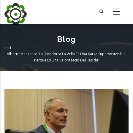
Vés
al
contingut
Blog
Inici
-
Fil
Alberto Manzano: “La D’Andorra La Vella És Una Xarxa Supersostenible,
Perquè És Una Valorització Del Residu”
d'Ariadna