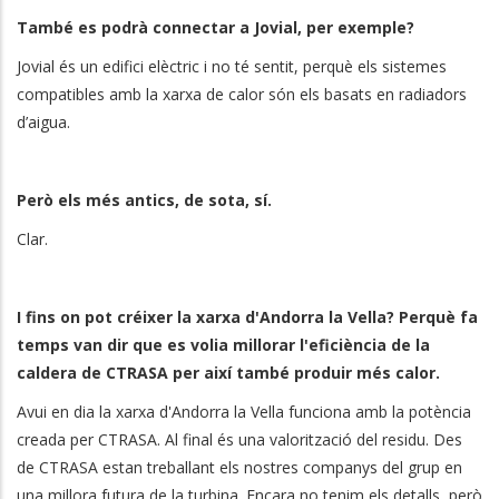
També es podrà connectar a Jovial, per exemple?
Jovial és un edifici elèctric i no té sentit, perquè els sistemes
compatibles amb la xarxa de calor són els basats en radiadors
d’aigua.
Però els més antics, de sota, sí.
Clar.
I fins on pot créixer la xarxa d'Andorra la Vella? Perquè fa
temps van dir que es volia millorar l'eficiència de la
caldera de CTRASA per així també produir més calor.
Avui en dia la xarxa d'Andorra la Vella funciona amb la potència
creada per CTRASA. Al final és una valorització del residu. Des
de CTRASA estan treballant els nostres companys del grup en
una millora futura de la turbina. Encara no tenim els detalls, però