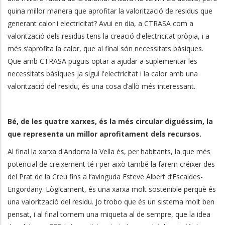
quina millor manera que aprofitar la valorització de residus que
generant calor i electricitat? Avui en dia, a CTRASA com a
valorització dels residus tens la creació d'electricitat pròpia, i a
més s’aprofita la calor, que al final són necessitats bàsiques.
Que amb CTRASA puguis optar a ajudar a suplementar les
necessitats bàsiques ja sigui l'electricitat i la calor amb una
valorització del residu, és una cosa d’allò més interessant.
Bé, de les quatre xarxes, és la més circular diguéssim, la
que representa un millor aprofitament dels recursos.
Al final la xarxa d'Andorra la Vella és, per habitants, la que més
potencial de creixement té i per això també la farem créixer des
del Prat de la Creu fins a l’avinguda Esteve Albert d’Escaldes-
Engordany. Lògicament, és una xarxa molt sostenible perquè és
una valorització del residu. Jo trobo que és un sistema molt ben
pensat, i al final tornem una miqueta al de sempre, que la idea