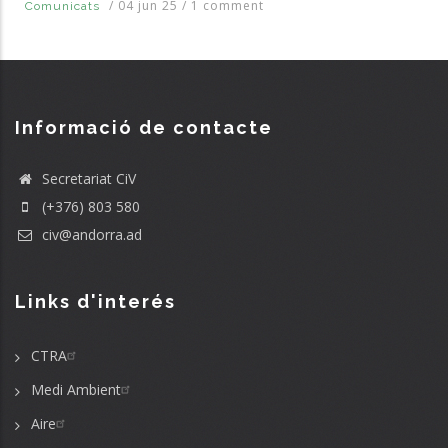
/
04 jun 25
/
1 comment
Comunicats
Informació de contacte
Secretariat CiV
(+376) 803 580
civ@andorra.ad
Links d'interés
CTRA
Medi Ambient
Aire