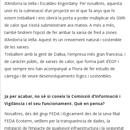
d’Andorra la Vella i Escaldes-Engordany. Per nosaltres, aquesta
unió és la culminació d’un projecte en el que fa anys que hi
estem treballant i ens obrirà la porta a poder multiplicar els GWh
de calor que s’està subministrant ara mateix. A més a més,
també tindrem l’opció de fer arribar la xarxa de fred a zones
d’Andorra la Vella. Aquest és un creixement natural i sostenible
de les xarxes.
Treballem amb la gent de Dalkia, l'empresa més gran francesa, i
de caràcter públic, de xarxes de calor, que forma part d’EDF i
que sempre ens han acompanyat a l'hora de fer estudis de
càrrega i de veure desenvolupaments lògics i sostenibles.
Ja per acabar, no sé si coneix la Comissió d'Informació i
Vigilància i el seu funcionament. Què en pensa?
Nosaltres, des del grup FEDA i lògicament des de la seva filial
FEDA Ecoterm, vetllem per la transparència de dades, la
mitigació de l’impacte de qualsevol infraestructura i la seguretat