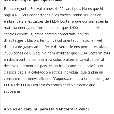
Bona pregunta. Equival a unes 4.400 llars tipus. No és que hi
hagi 4.400 llars connectades a les xarxes, tenim 160 edificis
embrancats a les xarxes de FEDA Ecoterm que consumeixen la
mateixa energia en forma de calor que 4.400 llars tipus. Hi ha
centres esportius, grans centres comercials, edificis
d’habitatges... Llavors fem un càlcul orientatiu. I això, a nivell
d'estalvi de gasos amb efecte d’hivernacle ens permet estalviar
7.500 tones de CO₂eq. No hem d'oblidar que FEDA Ecoterm avui
en dia, a part de ser una altra solució alternativa vàlida per al
desenvolupament del país, és un fre al canvi de la calefacció
clàssica cap a la calefacció elèctrica individual, que tindria un
consum molt menys eficient. D'aquesta manera la idea del grup
FEDA i de FEDA Ecoterm és controlar el pic elèctric que
suposaria.
Això és en conjunt, però i la d’Andorra la Vella?