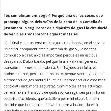
I és completament segur? Perquè una de les coses que
preocupa alguns dels veïns de la zona de la Comella és
justament la seguretat dels dipòsits de gas i la circulació
de vehicles transportant aquest material.
Sí, al final és un sistema molt segur. D’una banda, en el servei a
un edifici, comparant amb el sistema de gasoli, ja no tens
combustió a casa; això és important perquè és un risc que
desapareix. D’altra banda, pel que fa a la xarxa en general,
transporta només aigua calenta. Si hi hagués una fuita, et
podries cremar, però com amb un te, perquè s’entengui. Quant
al transport de gas natural liquat, és un transport que està molt
controlat i amb molta seguretat. Com moltes altres activitats,
per exemple el transport de qualsevol càrrega, sempre hi ha un
petit risc d’accidents, que treballem per minimitzar. No hem
d’oblidar que la central de FEDA Ecoterm a la Comella està
instal·lada a un punt que està estudiat, on es compleix una