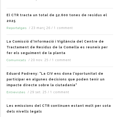
El CTR tracta un total de 52.600 tones de residus el
2025
/
23 març 26
/
1 comment
Reportatges
La Comissió d’Informació i Vigilància del Centre de
Tractament de Residus de la Comella es reuneix per
fer els seguiment de la planta
/
20 nov. 25
/
1 comment
Comunicats
Eduard Padreny: "La CIV ens dona l'oportunitat de
participar en algunes decisions que poden tenir un
impacte directe sobre la ciutadania"
/
29 set. 25
/
1 comment
Entrevistes
Les emissions del CTR continuen estant molt per sota
dels nivells legals